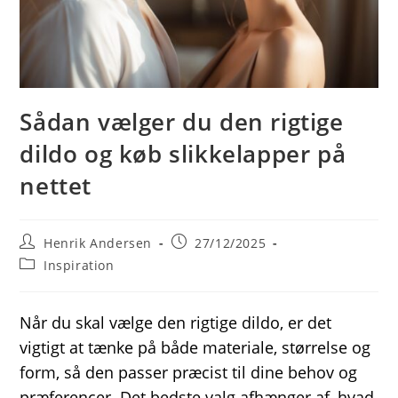
Sådan vælger du den rigtige
dildo og køb slikkelapper på
nettet
Post
Post
Henrik Andersen
27/12/2025
author:
published:
Post
Inspiration
category:
Når du skal vælge den rigtige dildo, er det
vigtigt at tænke på både materiale, størrelse og
form, så den passer præcist til dine behov og
præferencer. Det bedste valg afhænger af, hvad