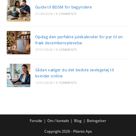
Guide til BDSM for begyndere
21/04/2026
/
0 COMMENTS
Opdag den perfekte julekalender for par til en
fræk decemberoplevelse
27/01/2026
/
0 COMMENTS
Sådan vælger du det bedste sexlegetøj til
kvinder online
12/01/2026
/
0 COMMENTS
Forside
Om / kontakt
Blog
Betingelser
Copyright 2026 - Pilanto Aps