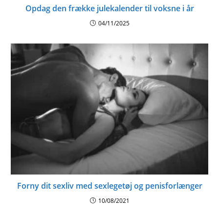
Opdag den frække julekalender til voksne i år
04/11/2025
Forny dit sexliv med sexlegetøj og penisforlænger
10/08/2021