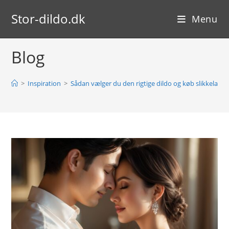
Skip
Stor-dildo.dk
to
Menu
content
Blog
>
Inspiration
>
Sådan vælger du den rigtige dildo og køb slikkelappe